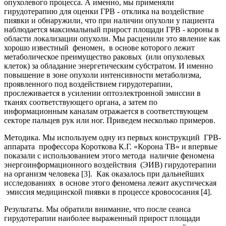
опухолевого процесса. А именно, мы применяли
гирудотерапию для оценки ГРВ - отклика на воздействие
пиявки и обнаружили, что при наличии опухоли у пациента
наблюдается максимальный прирост площади ГРВ - короны в
области локализации опухоли. Мы расценили это явление как
хорошо известный феномен, в основе которого лежит
метаболическое преимущество раковых (или опухолевых
клеток) за обладание энергетическим субстратом. И именно
повышение в зоне опухоли интенсивности метаболизма,
проявленного под воздействием гирудотерапии,
прослеживается в усилении оптоэлектронной эмиссии в
тканях соответствующего органа, а затем по
информационным каналам отражается в соответствующем
секторе пальцев рук или ног. Приведем несколько примеров.
Методика
. Мы используем одну из первых конструкций ГРВ-
аппарата профессора Короткова К.Г. «Корона ТВ» и впервые
показали с использованием этого метода наличие феномена
энергоинформационного воздействия (ЭИВ) гирудотерапии
на организм человека [3]. Как оказалось при дальнейших
исследованиях в основе этого феномена лежит акустическая
эмиссия медицинской пиявки в процессе кровососания [4].
Результаты
. Мы обратили внимание, что после сеанса
гирудотерапии наиболее выраженный прирост площади