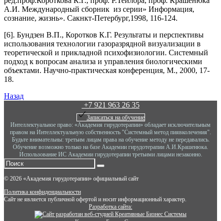
ред.проф.Короткова К.Г., проф. Р.Тейлора, проф. Крашенюка
А.И. Международный сборник из серии» Информация,
сознание, жизнь». Сакнкт-Петербург,1998, 116-124.
[6]. Бундзен В.П., Коротков К.Г. Результаты и перспективы
использования технологии газоразрядной визуализации в
теоретической и прикладной психофизиологии. Системный
подход к вопросам анализа и управления биологическими
объектами. Научно-практическая конференция, М., 2000, 17-
18.
Назад
+7 921 963 26 35
Записаться на обучение
Интеллектуальное право: «Академия гирудотерапии» обладает исключительным
правом на Интеллектуальную собственность "Системный метод пиявколечения".
Будьте внимательны: третьим лицам права на обучение методу не передавались.
Обучение возможно только на базе Академии гирудотерапии А.И.Крашенюка.
Использование ИС Академии гирудотерапии третьими лицами незаконно.
©
2026
«Академия гирудотерапии» официальный сайт
Политика конфиденциальности
Сайт не является публичной офертой и носит информационный характер.
Разработка сайта: