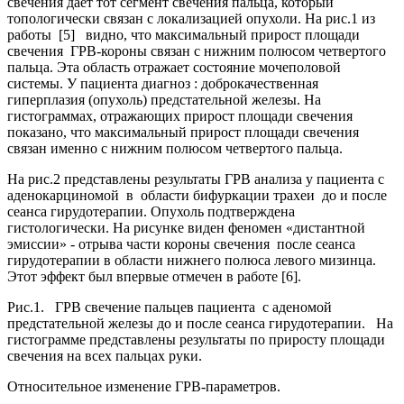
свечения дает тот сегмент свечения пальца, который
топологически связан с локализацией опухоли. На рис.1 из
работы [5] видно, что максимальный прирост площади
свечения ГРВ-короны связан с нижним полюсом четвертого
пальца. Эта область отражает состояние мочеполовой
системы. У пациента диагноз : доброкачественная
гиперплазия (опухоль) предстательной железы. На
гистограммах, отражающих прирост площади свечения
показано, что максимальный прирост площади свечения
связан именно с нижним полюсом четвертого пальца.
На рис.2 представлены результаты ГРВ анализа у пациента с
аденокарциномой в области бифуркации трахеи до и после
сеанса гирудотерапии. Опухоль подтверждена
гистологически. На рисунке виден феномен «дистантной
эмиссии» - отрыва части короны свечения после сеанса
гирудотерапии в области нижнего полюса левого мизинца.
Этот эффект был впервые отмечен в работе [6].
Рис.1. ГРВ свечение пальцев пациента с аденомой
предстательной железы до и после сеанса гирудотерапии. На
гистограмме представлены результаты по приросту площади
свечения на всех пальцах руки.
Относительное изменение ГРВ-параметров.