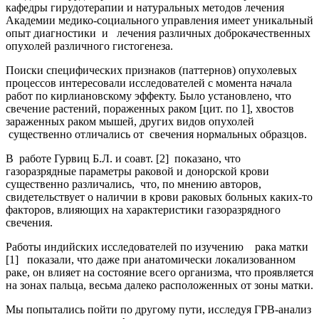
кафедры гирудотерапии и натуральных методов лечения
Академии медико-социального управления имеет уникальный
опыт диагностики и лечения различных доброкачественных
опухолей различного гистогенеза.
Поиски специфических признаков (паттернов) опухолевых
процессов интересовали исследователей с момента начала
работ по кирлиановскому эффекту. Было установлено, что
свечение растений, пораженных раком [цит. по 1], хвостов
зараженных раком мышей, других видов опухолей
существенно отличались от свечения нормальных образцов.
В работе Гурвиц Б.Л. и соавт. [2] показано, что
газоразрядные параметры раковой и донорской крови
существенно различались, что, по мнению авторов,
свидетельствует о наличии в крови раковых больных каких-то
факторов, влияющих на характеристики газоразрядного
свечения.
Работы индийских исследователей по изучению рака матки
[1] показали, что даже при анатомически локализованном
раке, он влияет на состояние всего организма, что проявляется
на зонах пальца, весьма далеко расположенных от зоны матки.
Мы попытались пойти по другому пути, исследуя ГРВ-анализ