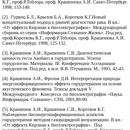
К.Г., проф.Р.Тейлора, проф. Крашенюка А.И. Санкт-Петербург.
1998, 133-140.
[2]. Гурвиц Б.Л., Крылов Б.А., Коротков К.Г.Новый
концептуальный подход к ранней диагностике рака. В кн.:
«От эффекта Кирлиан к биоэлектрографии». Международный
сборник из серии «Информация.Сознание.Жизнь». Под ред.
проф.Короткова К.Г., проф.Р.Тейлора, проф. Крашенюка А.И.
Санкт-Петербург. 1998, 125-132.
[3]. Крашенюк А.И., Крашенюк С.В. Диагностическая
ценность теста Акобанэ в гирудотерапии. Успехи
гирудологии. Материалы III Конференции Ассоциации
гирудологов. Под ред. к.м.н. В.В. Птушкина. М., 1993, 42-43.
[4]. Крашенюк А.И., Фролов Д.И. Интерпретация природы
энергоинформационного эффекта гирудотерапии на основе
акустического феномена. Тезисы докладов V
Международного Конгресса по биоэлектрографии «Наука.
Информация. Сознание». СПб, 2001,89-90.
[5]. Крашенюк А.И., Крашенюк С.В., Коротков К.Г.
Наблюдение биоэнергоинформационных аспектов
гирудотерапии методом газоразрядной визуализации. В кн.:
«От эффекта Кирлиан к биоэлектрографии». Под