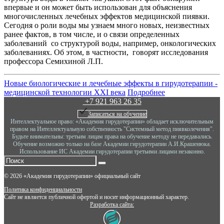
впервые и он может быть использован для объяснения
многочисленных лечебных эффектов медицинской пиявки.
Сегодня о роли воды мы узнаем много новых, неизвестных
ранее фактов, в том числе, и о связи определенных
заболеваний со структурой воды, например, онкологических
заболеваниях. Об этом, в частности, говорят исследования
профессора Семихиной Л.П.
Новые биологические и лечебные эффекты в гирудотерапии -
медицинской технологии XXI века
Подробнее
+7 921 963 26 35
Записаться на обучение
Интеллектуальное право: «Академия гирудотерапии» обладает исключительным
правом на Интеллектуальную собственность "Системный метод пиявколечения".
Будьте внимательны: третьим лицам права на обучение методу не передавались.
Обучение возможно только на базе Академии гирудотерапии А.И.Крашенюка.
Использование ИС Академии гирудотерапии третьими лицами незаконно.
©
2026
«Академия гирудотерапии» официальный сайт
Политика конфиденциальности
Сайт не является публичной офертой и носит информационный характер.
Разработка сайта: