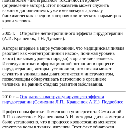
показателем «интегральной токсичности крови»
(определение автора). Этот показатель может служить
важным дополнением к уже имеющемуся арсеналу
биохимических средств контроля клинических параметров
крови человека.
2005 г. – Открытие негэнтропийного эффекта гирудотерапии
(А.И. Крашенюк, Г.Н. Дульнев).
Авторы впервые в мире установили, что медицинская пиявка
работает как «негэнтропийный насос», понижая уровень
хаоса (повышая уровень порядка) в организме человека.
Исследуя потоки информационной энтропии в процессе
гирудотерапии, авторы установили, что пиявка может
служить и уникальным диагностическим инструментом,
позволяющим обнаруживать патологию в организме
человека на ранних стадиях развития заболевания.
2010 г. –
Открытие акваструктурирующего эффекта
гирудотерапии (Семихина Л.П., Крашенюк А.И.).
Подробнее
Профессором физики Тюменского университета Семихиной
Л.П. совместно с Крашенюком А.И. методом диэлькометрии
было установлено, что в процессе кровососания меняется
структура воды в тканях лягушки. Этот факт обнаружен