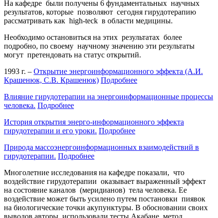
На кафедре были получены 6 фундаментальных научных
результатов, которые позволяют сегодня гирудотерапию
рассматривать как high-teck в области медицины.
Необходимо остановиться на этих результатах более
подробно, по своему научному значению эти результаты
могут претендовать на статус открытий.
1993 г. –
Открытие энергоинформационного эффекта (А.И.
Крашенюк, С.В. Крашенюк)
Подробнее
Влияние гирудотерапии на энергоинформационные процессы
человека.
Подробнее
История открытия энерго-информационного эффекта
гирудотерапии и его уроки.
Подробнее
Природа массоэнергоинформационных взаимодействий в
гирудотерапии.
Подробнее
Многолетние исследования на кафедре показали, что
воздействие гирудотерапии оказывает выраженный эффект
на состояние каналов (меридианов) тела человека. Ее
воздействие может быть усилено путем постановки пиявок
на биологические точки акупунктуры. В обосновании своих
выводов авторы использовали тесты Акабане, метод