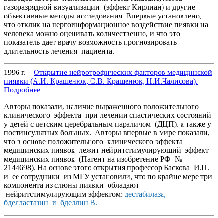
газоразрядной визуализации (эффект Кирлиан) и другие
объективные методы исследования. Впервые установлено,
что отклик на нергоинформационное воздействие пиявки на
человека можно оценивать количественно, и что это
показатель дает врачу возможность прогнозировать
длительность лечения пациента.
1996 г. –
Открытие нейротрофических факторов медицинской
пиявки (А.И. Крашенюк, С.В. Крашенюк, Н.И.Чалисова).
Подробнее
Авторы показали, наличие выраженного положительного
клинического эффекта при лечении спастических состояний
у детей с детским церебральным параличом (ДЦП), а также у
постинсультных больных. Авторы впервые в мире показали,
что в основе положительного клинического эффекта
медицинских пиявок лежит нейритстимулирующий эффект
медицинских пиявок (Патент на изобретение РФ №
2144698). На основе этого открытия профессор Баскова И.П.
и ее сотрудники из МГУ установили, что по крайне мере три
компонента из слюны пиявки обладают
нейритстимулирующим эффектом:
дестабилаза,
бделластазин и бделлин В.