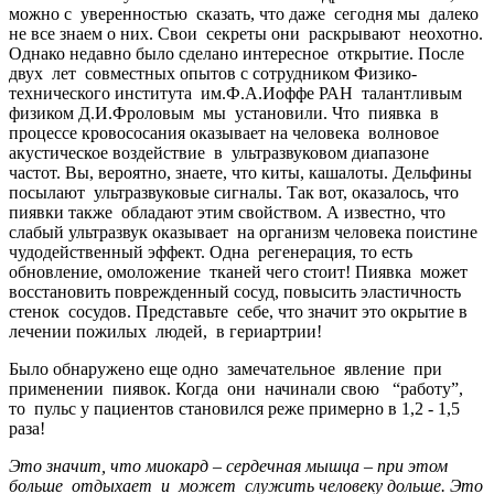
можно с уверенностью сказать, что даже сегодня мы далеко
не все знаем о них. Свои секреты они раскрывают неохотно.
Однако недавно было сделано интересное открытие. После
двух лет совместных опытов с сотрудником Физико-
технического института им.Ф.А.Иоффе РАН талантливым
физиком Д.И.Фроловым мы установили. Что пиявка в
процессе кровососания оказывает на человека волновое
акустическое воздействие в ультразвуковом диапазоне
частот. Вы, вероятно, знаете, что киты, кашалоты. Дельфины
посылают ультразвуковые сигналы. Так вот, оказалось, что
пиявки также обладают этим свойством. А известно, что
слабый ультразвук оказывает на организм человека поистине
чудодейственный эффект. Одна регенерация, то есть
обновление, омоложение тканей чего стоит! Пиявка может
восстановить поврежденный сосуд, повысить эластичность
стенок сосудов. Представьте себе, что значит это окрытие в
лечении пожилых людей, в гериартрии!
Было обнаружено еще одно замечательное явление при
применении пиявок. Когда они начинали свою “работу”,
то пульс у пациентов становился реже примерно в 1,2 - 1,5
раза!
Это значит, что миокард – сердечная мышца – при этом
больше отдыхает и может служить человеку дольше. Это