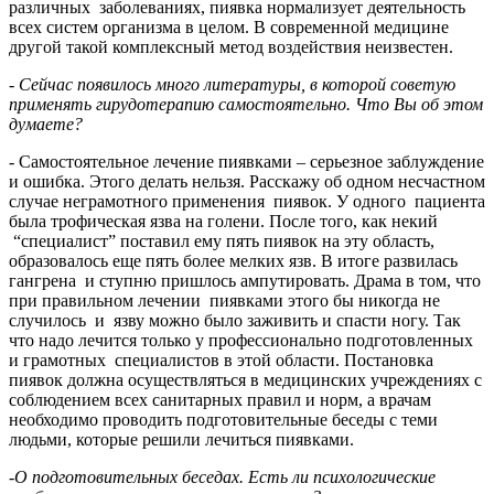
различных заболеваниях, пиявка нормализует деятельность
всех систем организма в целом. В современной медицине
другой такой комплексный метод воздействия неизвестен.
- Сейчас появилось много литературы, в которой советую
применять гирудотерапию самостоятельно. Что Вы об этом
думаете?
- Самостоятельное лечение пиявками – серьезное заблуждение
и ошибка. Этого делать нельзя. Расскажу об одном несчастном
случае неграмотного применения пиявок. У одного пациента
была трофическая язва на голени. После того, как некий
“специалист” поставил ему пять пиявок на эту область,
образовалось еще пять более мелких язв. В итоге развилась
гангрена и ступню пришлось ампутировать. Драма в том, что
при правильном лечении пиявками этого бы никогда не
случилось и язву можно было заживить и спасти ногу. Так
что надо лечится только у профессионально подготовленных
и грамотных специалистов в этой области. Постановка
пиявок должна осуществляться в медицинских учреждениях с
соблюдением всех санитарных правил и норм, а врачам
необходимо проводить подготовительные беседы с теми
людьми, которые решили лечиться пиявками.
-О подготовительных беседах. Есть ли психологические