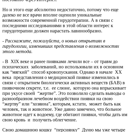
Но и этого еще абсолютно недостаточно, потому что еще
далеко не все врачи вполне оценили уникальные
возможности современной гирудотерапии. А в связи с
последними исследованиями в этой области интерес к
гирудотерапии должен нарастать лавинообразно.
- Расскажите, пожалуйста, о новых открытиях в
гирудологии, изменивших представления о возможностях
этого метода.
- В XIX веке и ранее пиявками лечили все – от травм до
психических заболеваний, но использовали их в основном
как “мягкий” способ кровопускания. Однако в начале XX
века представления о медицинской пиявке изменились в
связи с открытием биологически активных веществ (БАВ) в
пиявочном секрете, т.е. ее слюне, которую она впрыскивает
при укусе своей “жертве”. Это позволило сделать выводы о
разнообразном лечебном воздействии пиявки на свою
“жертву” или “хозяина”, которым, кстати, может быть как
человек, так и животное. Уже давно замечено, что больное
животное идет к водоему, где обитают пиявки, чтобы дать им
свою кровь и получить облегчение.
Свою домашнюю кошку “персиянку” Дуню мы уже четыре