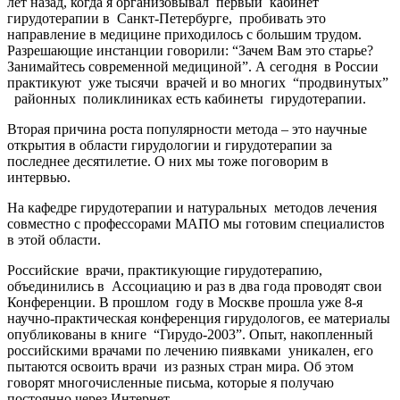
лет назад, когда я организовывал первый кабинет
гирудотерапии в Санкт-Петербурге, пробивать это
направление в медицине приходилось с большим трудом.
Разрешающие инстанции говорили: “Зачем Вам это старье?
Занимайтесь современной медициной”. А сегодня в России
практикуют уже тысячи врачей и во многих “продвинутых”
районных поликлиниках есть кабинеты гирудотерапии.
Вторая причина роста популярности метода – это научные
открытия в области гирудологии и гирудотерапии за
последнее десятилетие. О них мы тоже поговорим в
интервью.
На кафедре гирудотерапии и натуральных методов лечения
совместно с профессорами МАПО мы готовим специалистов
в этой области.
Российские врачи, практикующие гирудотерапию,
объединились в Ассоциацию и раз в два года проводят свои
Конференции. В прошлом году в Москве прошла уже 8-я
научно-практическая конференция гирудологов, ее материалы
опубликованы в книге “Гирудо-2003”. Опыт, накопленный
российскими врачами по лечению пиявками уникален, его
пытаются освоить врачи из разных стран мира. Об этом
говорят многочисленные письма, которые я получаю
постоянно через Интернет.