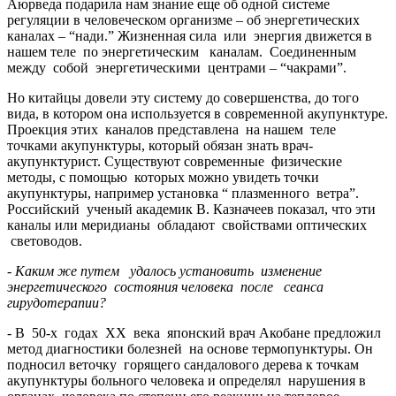
Аюрведа подарила нам знание еще об одной системе
регуляции в человеческом организме – об энергетических
каналах – “нади.” Жизненная сила или энергия движется в
нашем теле по энергетическим каналам. Соединенным
между собой энергетическими центрами – “чакрами”.
Но китайцы довели эту систему до совершенства, до того
вида, в котором она используется в современной акупунктуре.
Проекция этих каналов представлена на нашем теле
точками акупунктуры, который обязан знать врач-
акупунктурист. Существуют современные физические
методы, с помощью которых можно увидеть точки
акупунктуры, например установка “ плазменного ветра”.
Российский ученый академик В. Казначеев показал, что эти
каналы или меридианы обладают свойствами оптических
световодов.
- Каким же путем удалось установить изменение
энергетического состояния человека после сеанса
гирудотерапии?
- В 50-х годах XX века японский врач Акобане предложил
метод диагностики болезней на основе термопунктуры. Он
подносил веточку горящего сандалового дерева к точкам
акупунктуры больного человека и определял нарушения в