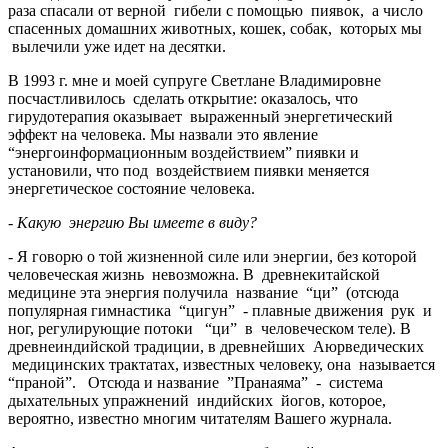
раза спасали от верной гибели с помощью пиявок, а число
спасенных домашних животных, кошек, собак, которых мы
вылечили уже идет на десятки.
В 1993 г. мне и моей супруге Светлане Владимировне
посчастливилось сделать открытие: оказалось, что
гирудотерапия оказывает выраженный энергетический
эффект на человека. Мы назвали это явление
“энергоинформационным воздействием” пиявки и
установили, что под воздействием пиявки меняется
энергетическое состояние человека.
- Какую энергию Вы имеете в виду?
- Я говорю о той жизненной силе или энергии, без которой
человеческая жизнь невозможна. В древнекитайской
медицине эта энергия получила название “ци” (отсюда
популярная гимнастика “цигун” - плавные движения рук и
ног, регулирующие потоки “ци” в человеческом теле). В
древнеиндийской традиции, в древнейших Аюрведических
медицинских трактатах, известных человеку, она называется
“праной”. Отсюда и название ”Пранаяма” - система
дыхательных упражнений индийских йогов, которое,
вероятно, известно многим читателям Вашего журнала.