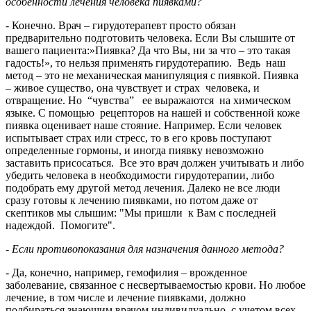
особенности лечения человека пиявками?
- Конечно. Врач – гирудотерапевт просто обязан
предварительно подготовить человека. Если Вы слышите от
вашего пациента:»Пиявка? Да что Вы, ни за что – это такая
гадость!», то нельзя применять гирудотерапию. Ведь наш
метод – это не механическая манипуляция с пиявкой. Пиявка
– живое существо, она чувствует и страх человека, и
отвращение. Но “чувства” ее выражаются на химическом
языке. С помощью рецепторов на нашей и собственной коже
пиявка оценивает наше стояние. Например. Если человек
испытывает страх или стресс, то в его кровь поступают
определенные гормоны, и иногда пиявку невозможно
заставить присосаться. Все это врач должен учитывать и либо
убедить человека в необходимости гирудотерапии, либо
подобрать ему другой метод лечения. Далеко не все люди
сразу готовы к лечению пиявками, но потом даже от
скептиков мы слышим: "Мы пришли к Вам с последней
надеждой. Помогите".
- Если противопоказания для назначения данного метода?
- Да, конечно, например, гемофилия – врожденное
заболевание, связанное с несвертываемостью крови. Но любое
лечение, в том числе и лечение пиявками, должно
подбираться знающим врачом индивидуально, с учетом всех