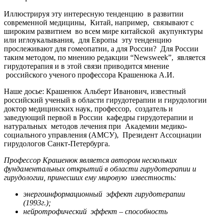
Иллюстрируя эту интересную тенденцию в развитии
современной медицины, Китай, например, связывают с
широким развитием во всем мире китайской акупунктуры
или иглоукалывания, для Европы эту тенденцию
прослеживают для гомеопатии, а для России? Для России
таким методом, по мнению редакции “Newsweek”, является
гирудотерапия и в этой связи приводится мнение
российского ученого профессора Крашенюка А.И.
Наше досье: Крашенюк Альберт Иванович,
известный
российский ученый в области гирудотерапии и гирудологии
доктор медицинских наук, профессор, создатель и
заведующий первой в России кафедры гирудотерапии и
натуральных методов лечения при Академии медико-
социального управления (АМСУ), Президент Ассоциации
гирудологов Санкт-Петербурга.
Профессор Крашенюк является автором нескольких
фундаментальных открытий в области гирудотерапии и
гирудологии, принесших ему мировую известность:
энергоинформационный эффект гирудотерапии
(1993г.);
нейротрофический эффект – способность