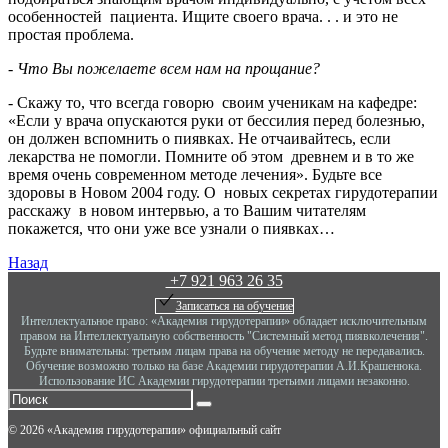
особенностей пациента. Ищите своего врача. . . и это не
простая проблема.
- Что Вы пожелаете всем нам на прощание?
- Скажу то, что всегда говорю своим ученикам на кафедре:
«Если у врача опускаются руки от бессилия перед болезнью,
он должен вспомнить о пиявках. Не отчаивайтесь, если
лекарства не помогли. Помните об этом древнем и в то же
время очень современном методе лечения». Будьте все
здоровы в Новом 2004 году. О новых секретах гирудотерапии
расскажу в новом интервью, а то Вашим читателям
покажется, что они уже все узнали о пиявках…
Назад
+7 921 963 26 35
Записаться на обучение
Интеллектуальное право: «Академия гирудотерапии» обладает исключительным
правом на Интеллектуальную собственность "Системный метод пиявколечения".
Будьте внимательны: третьим лицам права на обучение методу не передавались.
Обучение возможно только на базе Академии гирудотерапии А.И.Крашенюка.
Использование ИС Академии гирудотерапии третьими лицами незаконно.
©
2026
«Академия гирудотерапии» официальный сайт