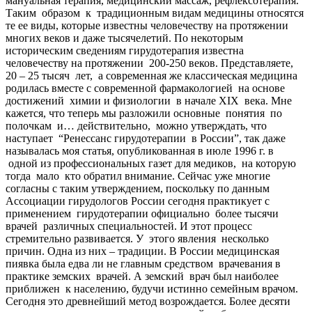
мануальная терапия, медицинский массаж, рефлексотерапия.
Таким образом к традиционным видам медицины относятся
те ее виды, которые известны человечеству на протяжении
многих веков и даже тысячелетий. По некоторым
историческим сведениям гирудотерапия известна
человечеству на протяжении 200-250 веков. Представляете,
20 – 25 тысяч лет, а современная же классическая медицина
родилась вместе с современной фармакологией на основе
достижений химии и физиологии в начале XIX века. Мне
кажется, что теперь мы разложили основные понятия по
полочкам и… действительно, можно утверждать, что
наступает “Ренессанс гирудотерапии в России”, так даже
называлась моя статья, опубликованная в июле 1996 г. в
одной из профессиональных газет для медиков, на которую
тогда мало кто обратил внимание. Сейчас уже многие
согласны с таким утверждением, поскольку по данным
Ассоциации гирудологов России сегодня практикует с
применением гирудотерапии официально более тысячи
врачей различных специальностей. И этот процесс
стремительно развивается. У этого явления несколько
причин. Одна из них – традиции. В России медицинская
пиявка была едва ли не главным средством врачевания в
практике земских врачей. А земский врач был наиболее
приближен к населению, будучи истинно семейным врачом.
Сегодня это древнейший метод возрождается. Более десяти