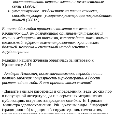
восстанавливать нервные клетки и межклеточные
связи (1996г.);
ультразвуковое воздействия на ткани человека,
способствующее ускорению регенерации поврежденных
тканей (2001г.).
В начале 90-х годов прошлого столетия совместно с
Крашенюк С.В. им разработана оригинальная технология
лечения медицинскими пиявками, которая дает максимально
возможный эффект излечения различных хронических
болезней человека – системный метод лечения в
гирудотерапии.
Редакция нашего журнала обратилась за интервью к
Крашенюку А.И.
- Альберт Иванович, после значительного периода почти
полного забвения популярность гирудотерапии в России
растет год от года. В чем причина этого явления?
- Давайте вначале разберемся в определениях, ведь до сих пор
в популярной литературе, да и в серьезных медицинских
публикациях встречаются досадные ошибки. В Приказе
министра здравоохранения РФ указаны виды “народной
(традиционной) медицины”: гирудотерапия, гомеопатия,