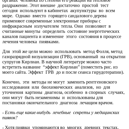
органах человека по степени его реакции на тепловое
раздражение. Этот внешне достаточно простой тест
сегодня используют в кабинетах акупунктуры во всем
мире. Однако вместо горящего сандалового дерева
применяют современные электронные приборы с
инфракрасным излучателем тепла. Они позволяют в
считанные минуты определить состояние энергетических
каналов пациента и изменение этого состояния в процессе
лечения человека пиявками.
Для этой же цели можно использовать метод Фолля, метод
газоразрядной визуализации (ГРВ), основанный на открытии
супругов Кирлиан. В научной литературе можно часто
встретить название “эффект Кирлиан” (
поместить рис. из
моего сайта. Эффект ГРВ до и после сеанса гирудотерапии)
.
Конечно, эти методы не могут заменить рентгеновского
исследования или биохимических анализов, но для
уточнения картины диагноза, особенно в спорных случаях,
они могут быть незаменимы и использованы для
постановки окончательного диагноза лечащим врачом.
- Есть еще какие-нибудь лечебные секреты у медицинских
пиявок?
- Хотя пиявки упоминаются во многих древних текстах,