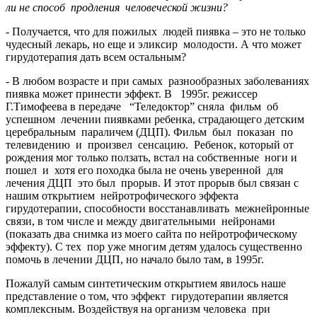
ли не способ продления человеческой жизни?
- Получается, что для пожилых людей пиявка – это не только
чудесный лекарь, но еще и эликсир молодости. А что может
гирудотерапия дать всем остальным?
- В любом возрасте и при самых разнообразных заболеваниях
пиявка может принести эффект. В 1995г. режиссер
Г.Тимофеева в передаче “Теледоктор” сняла фильм об
успешном лечении пиявками ребенка, страдающего детским
церебральным параличем (ДЦП). Фильм был показан по
телевидению и произвел сенсацию. Ребенок, который от
рождения мог только ползать, встал на собственные ноги и
пошел и хотя его походка была не очень уверенной для
лечения ДЦП это был прорыв. И этот прорыв был связан с
нашим открытием нейротрофического эффекта
гирудотерапии, способности восстанавливать межнейронные
связи, в том числе и между двигательными нейронами
(показать два снимка из моего сайта по нейротрофическому
эффекту). С тех пор уже многим детям удалось существенно
помочь в лечении ДЦП, но начало было там, в 1995г.
Пожалуй самым синтетическим открытием явилось наше
представление о том, что эффект гирудотерапии является
комплексным. Воздействуя на организм человека при